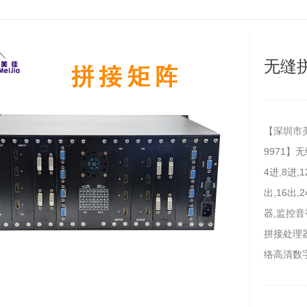
无缝
【深圳市美
9971】
4进,8进,1
出,16出,
器,监控音视
拼接处理器
络高清数