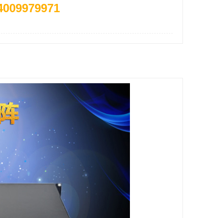
4009979971
联系客服