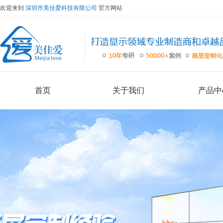
欢迎来到
深圳市美佳爱科技有限公司
官方网站
首页
关于我们
产品中