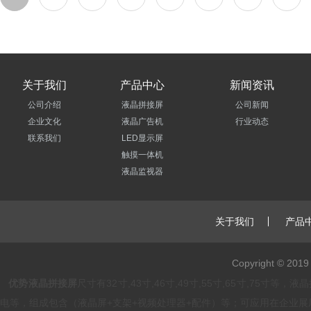
关于我们
产品中心
新闻资讯
公司介绍
液晶拼接屏
公司新闻
企业文化
液晶广告机
行业动态
联系我们
LED显示屏
触摸一体机
液晶监视器
关于我们
产品
Copyright © 2
优势液晶拼接屏
尺寸有32寸,43寸,46寸,49寸,55寸,65寸,7
电等，组成包含（液晶屏+支架+视频处理器+配件）等；可应用在企业展厅展