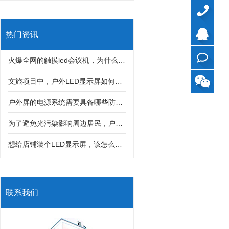
40099799
热门资讯
QQ
火爆全网的触摸led会议机，为什么深受很多客户喜欢？
在线
文旅项目中，户外LED显示屏如何与灯光秀、互动装置结合打造沉浸式体验？
户外屏的电源系统需要具备哪些防护措施，才能防止雷击和漏电风险？
咨询
为了避免光污染影响周边居民，户外LED显示屏亮度该如何科学控制？
想给店铺装个LED显示屏，该怎么选分辨率？是不是分辨率越高画质就一定越好？
联系我们