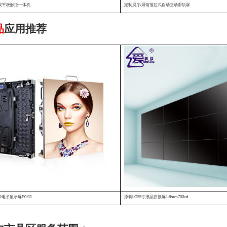
议平板触控一体机
定制展厅/展馆推拉式自动互动滑轨屏
品
应用推荐
电子显示屏P0.93
原装LG55寸液晶拼接屏1.8mm700cd