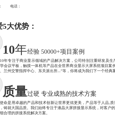
：
电话：
爱
5
大优势：
10
年
经验
50000+项目案例
10
年专注于商业显示领域的产品解决方案，公司特别注重研发及生
学会议平板，触摸一体机等产品在全世界商业显示大屏系统项目案
、兰州交警指挥中心、东关派出所
...
”等，你
将
成为我们下一个经典
质量
过硬
专业
成熟
的技术方案
使命是用卓越的产品和技术创新让世界更炫更美
，
产品等于人品
,
质
，铸就大国品质。
我们
始终专注于液晶大屏拼接显示
系统
，对客户
细合理的拼接系统解决方案。