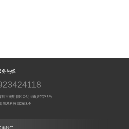
服务热线
923424118
深圳市光明新区公明街道振兴路8号
发科技园2栋3楼
联系我们