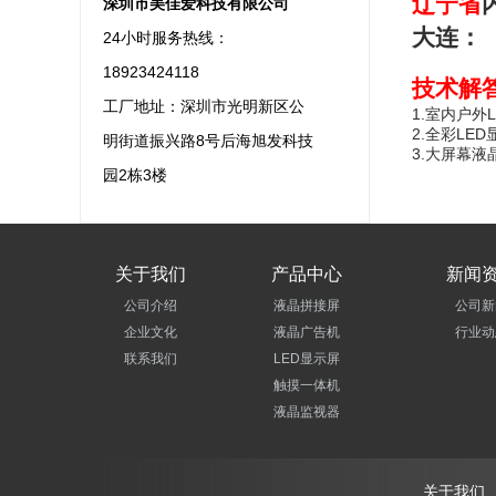
辽宁省
深圳市美佳爱科技有限公司
大连：
24小时服务热线：
18923424118
技术解
工厂地址：深圳市光明新区公
1.
室内户外
2.
全彩LE
明街道振兴路8号后海旭发科技
3.
大屏幕液
园2栋3楼
关于我们
产品中心
新闻
公司介绍
液晶拼接屏
公司新
企业文化
液晶广告机
行业动
联系我们
LED显示屏
触摸一体机
液晶监视器
关于我们