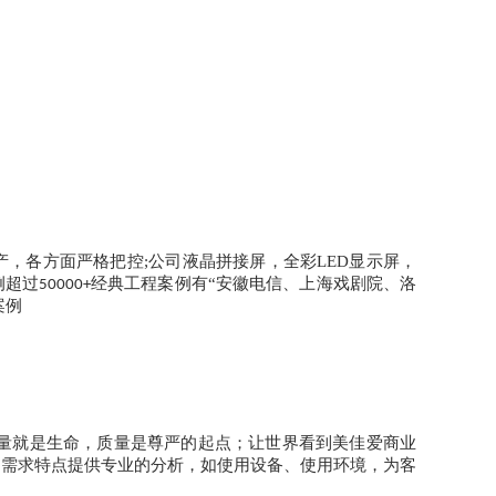
产，各方面严格把控
;
公司液晶拼接屏，全彩
LED
显示屏，
例超过
经典
工程案例
有
“安徽电信、上海戏剧院、洛
50000+
案例
量就是生命，质量是尊严的起点；让世界看到美佳爱商业
的需求特点提供专业的分析，如使用设备、使用环境，为客