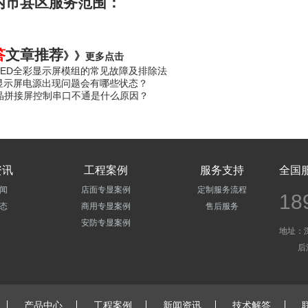
内市县区服务范围：
答
文章
推荐
》》
更多点击
LED全彩显示屏模组的常见故障及排除法
D显示屏电源出现问题会有哪些状态？
晶拼接屏控制串口不通是什么原因？
资讯
工程案例
服务支持
全国
闻
店面专显案例
定制服务流程
18
态
商用专显案例
售后服务
安防专显案例
地址：
后海旭
产品中心
工程案例
新闻资讯
技术解答