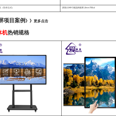
机（安卓/立式）
原装LG49寸液晶拼接屏1.8mm700cd
屏项目案例
》》
更多点击
体机
热销规格