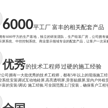
6000
平工厂
富丰的相关
配套产品
拥有
6000
平方的生产基地，独立的研发团队，生产组装厂房，公司拥有
示屏系统
、
中控
控制
系统
、商业显示领域
专业
的
配套产品，让客户一次采
优秀
的
技术工程师
过硬的
施工经验
爱
公司拥有一大批优秀的技术工程师
，
都有
5年以上的现场施工
经
控系统安装调试互动地砖屏,高亮透明屏,异形贴膜屏,室内户外租赁
丰富的安装/调试/ 施工经验,
可
全国范围上门安装
，
确保客户工程