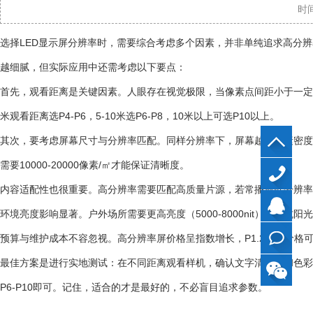
时
选择LED显示屏分辨率时，需要综合考虑多个因素，并非单纯追求高分辨率
越细腻，但实际应用中还需考虑以下要点：
首先，观看距离是关键因素。人眼存在视觉极限，当像素点间距小于一定值
米观看距离选P4-P6，5-10米选P6-P8，10米以上可选P10以上。
其次，要考虑屏幕尺寸与分辨率匹配。同样分辨率下，屏幕越大像素密度越
需要10000-20000像素/㎡才能保证清晰度。
内容适配性也很重要。高分辨率需要匹配高质量片源，若常播放低分辨率
40099799
环境亮度影响显著。户外场所需要更高亮度（5000-8000nit）来对抗
QQ
预算与维护成本不容忽视。高分辨率屏价格呈指数增长，P1.2屏的价格可
最佳方案是进行实地测试：在不同距离观看样机，确认文字清晰度和色彩表现
在线
P6-P10即可。记住，适合的才是最好的，不必盲目追求参数。
咨询