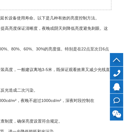
能延长设备使用寿命。以下是几种有效的亮度控制方法。
当提高亮度保证清晰度，夜晚或阴天则降低亮度避免刺眼。这
、80%、60%、30%的亮度值。特别是在22点至次日6点
装高度，一般建议离地3-5米，既保证观看效果又减少光线直
40099799
框反光造成二次污染。
QQ
/m²，夜晚不超过1000cd/m²，深夜时段控制在
在线
巡查制度，确保亮度设置符合规定。
咨询
调节，进一步降低能耗和光污染。