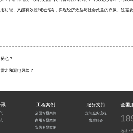
使用功能，又能有效控制光污染，实现经济效益与社会效益的双赢。这需
幕褪色？
止雷击和漏电风险？
资讯
工程案例
服务支持
全国
闻
店面专显案例
定制服务流程
18
态
商用专显案例
售后服务
安防专显案例
地址：