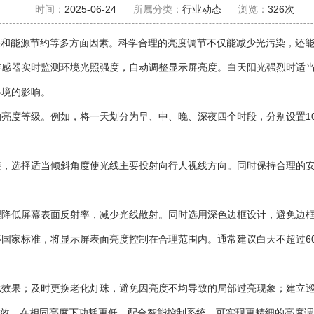
时间：
2025-06-24
所属分类：
行业动态
浏览：
326
次
果和能源节约等多方面因素。科学合理的亮度调节不仅能减少光污染，还
传感器实时监测环境光照强度，自动调整显示屏亮度。白天阳光强烈时适
环境的影响。
度等级。例如，将一天划分为早、中、晚、深夜四个时段，分别设置100%
，选择适当倾斜角度使光线主要投射向行人视线方向。同时保持合理的安
理降低屏幕表面反射率，减少光线散射。同时选用深色边框设计，避免边
标准，将显示屏表面亮度控制在合理范围内。通常建议白天不超过6000cd
示效果；及时更换老化灯珠，避免因亮度不均导致的局部过亮现象；建立
高光效，在相同亮度下功耗更低。配合智能控制系统，可实现更精细的亮度