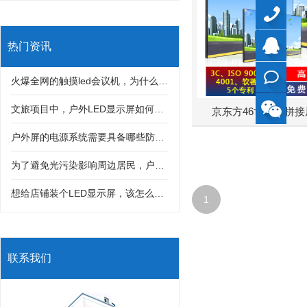
40099799
热门资讯
QQ
火爆全网的触摸led会议机，为什么深受很多客户喜欢？
在线
文旅项目中，户外LED显示屏如何与灯光秀、互动装置结合打造沉浸式体验？
京东方46寸液晶拼接屏
户外屏的电源系统需要具备哪些防护措施，才能防止雷击和漏电风险？
咨询
为了避免光污染影响周边居民，户外LED显示屏亮度该如何科学控制？
想给店铺装个LED显示屏，该怎么选分辨率？是不是分辨率越高画质就一定越好？
1
联系我们