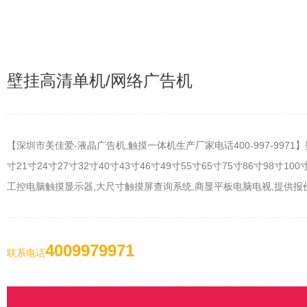
壁挂高清单机/网络广告机
【深圳市美佳爱-液晶广告机,触摸一体机生产厂家电话400-997-9971
寸21寸24寸27寸32寸40寸43寸46寸49寸55寸65寸75寸86寸
工控电脑触摸显示器,大尺寸触摸屏查询系统,商显平板电脑电视,提供报
4009979971
联系电话