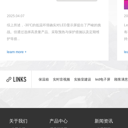
2025.04.07
20
综上所述，-30℃的低温环境确实对LED显示屏提出了严峻的挑
L
战。但通过选择高质量产品、采取预热与保护措施以及定期维
有
护等措...
持
learn more +
le
保温箱
实时音视频
实验室建设
led电子屏
顾客满意
关于我们
产品中心
新闻资讯